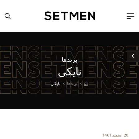
برندها
نایکی
برندها
نایکی
20 اسفند 1401