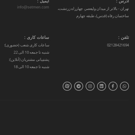
آدرس :
ایمیل :
info@setmen.com
تهران - بالاتر از میدان ولیعصر، چهارراه زرتشت،
ساختمان رفاه (قدس)، طبقه چهارم
تلفن :
ساعات کاری :
02128421694
ساعات کاری شعب (حضوری):
شنبه تا جمعه 10 الی 22
پشتیبانی مشتریان (آنلاین):
شنبه تا جمعه 10 الی 18