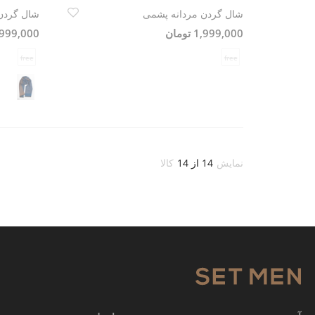
شال گردن مردانه پشمی
شال گردن
1,999,000 تومان
1,999,000 تو
free
free
نمایش
14 از 14
کالا