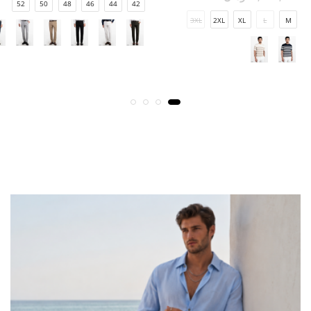
52
50
48
46
44
42
3XL
2XL
XL
L
M