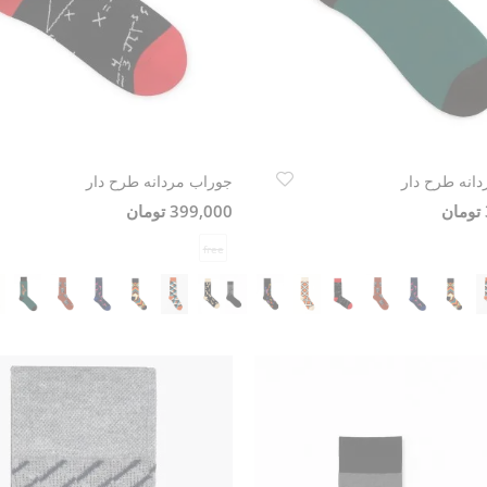
انه طرح دار
جوراب مردانه طرح دار
399,000 تومان
free