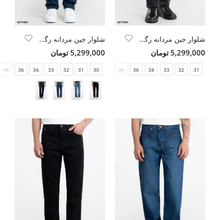
شلوار جین مردانه رگولار
شلوار جین مردانه رگولار
5,299,000 تومان
5,299,000 تومان
38
36
34
33
32
31
30
38
36
34
33
32
31