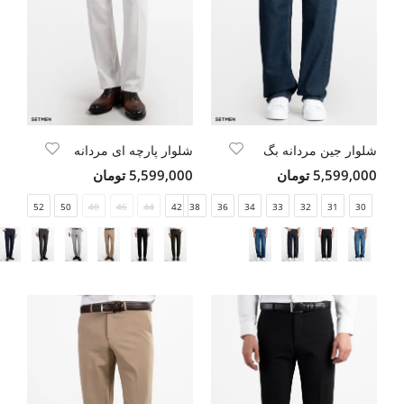
شلوار جین مردانه بگ
شلوار پارچه ای مردانه
5,599,000 تومان
5,599,000 تومان
52
50
48
46
44
42
38
36
34
33
32
31
30