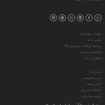
اگر محیط کاری شما خیلی رسمی نیست (Smart
Casual)، شلوار کتان بهترین انتخاب است. شلوارهای
کتان ست من از پنبه تنفس‌پذیر تهیه شده‌اند و تنوع رنگی
بالایی دارند (از کرم و خاکی تا سرمه‌ای و یشمی). این
مدل‌ها را می‌توانید هم با پیراهن مردانه و هم با هودی
نظرات مشتریان
بپوشید.
تماس با ما
شرایط بازگشت و تعویض کالا
شلوار پارچه‌ای:
شرایط و مقررات
همکاری با ما
مخصوص آقایان کلاسیک
درباره ما
برای مجالس و ست کردن با کت تک، شلوارهای پارچه‌ای
حریم خصوصی
فاستونی ما با خط اتوی ماندگار و برش‌های دقیق (بدون
آدرس شعب
پیلی یا با پیلی‌دار) طراحی شده‌اند. این شلوارها
باشگاه مشتریان
رسمی‌ترین فرم را به استایل شما می‌دهند.
فروش سازمانی