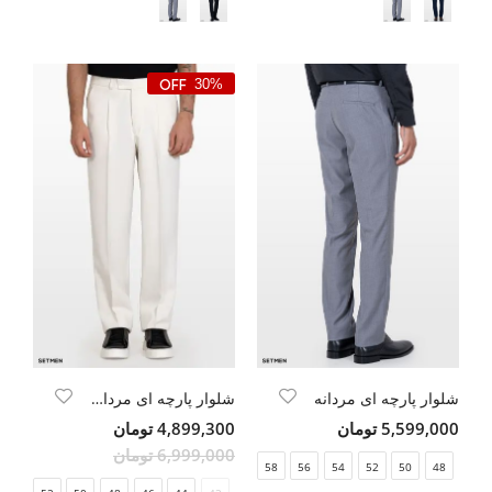
30%
شلوار پارچه ای مردانه
شلوار پارچه ای مردانه واید
5,599,000 تومان
4,899,300 تومان
6,999,000 تومان
58
56
54
52
50
48