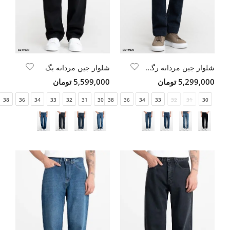
شلوار جین مردانه رگولار
شلوار جین مردانه بگ
5,299,000 تومان
5,599,000 تومان
38
36
34
33
32
31
30
38
36
34
33
32
31
30