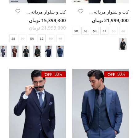
کت و شلوار مردانه سه تکه یقه بلیزر ژیله دورو
کت و شلوار مردانه سه تکه ژیله دورو
21,999,000 تومان
15,399,300 تومان
21,999,000 تومان
58
56
54
52
50
48
58
56
54
52
50
48
30%
30%