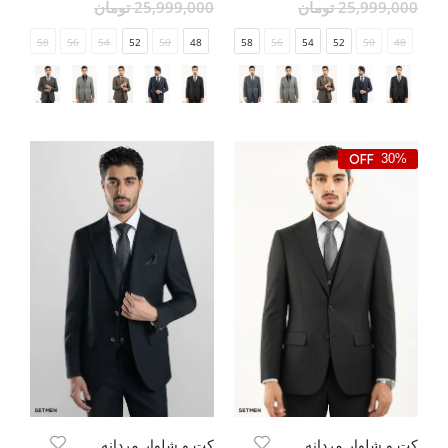
25,999,000 تومان
25,999,000 تومان
58
56
54
52
50
48
58
56
54
52
50
48
30%
کت و شلوار مردانه DIPLOMAT ELEGANCE
کت و شلوار مردانه سه تکه یقه بلیزر ژیله دورو