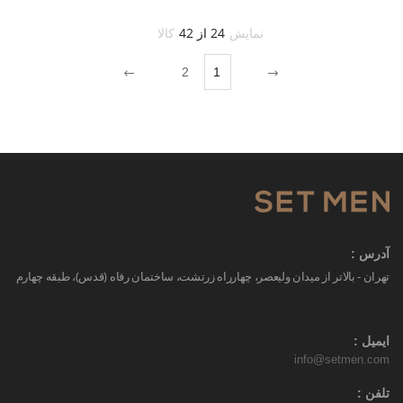
نمایش
24 از 42
کالا
2
1
آدرس :
تهران - بالاتر از میدان ولیعصر، چهارراه زرتشت، ساختمان رفاه (قدس)، طبقه چهارم
ایمیل :
info@setmen.com
تلفن :