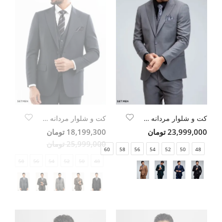
کت و شلوار مردانه سه تکه یقه بلیزر دو دکمه دو چاک
کت و شلوار مردانه DIPLOMAT ELEGANCE
23,999,000 تومان
18,199,300 تومان
25,999,000 تومان
60
58
56
54
52
50
48
58
56
54
52
50
48