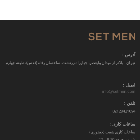
آدرس :
تهران - بالاتر از میدان ولیعصر، چهارراه زرتشت، ساختمان رفاه (قدس)، طبقه چهارم
ایمیل :
info@setmen.com
تلفن :
02128421694
ساعات کاری :
ساعات کاری شعب (حضوری):
شنبه تا جمعه 10 الی 22