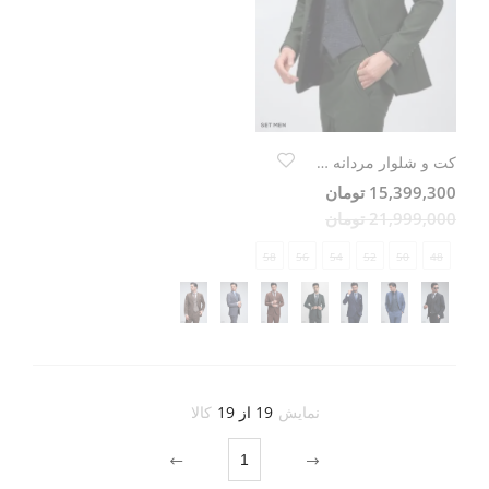
کت و شلوار مردانه سه تکه ژیله دورو
15,399,300 تومان
21,999,000 تومان
58
56
54
52
50
48
نمایش
19 از 19
کالا
1