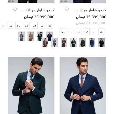
کت و شلوار مردانه سه تکه ژیله دورو
کت و شلوار مردانه سه تکه یقه بلیزر دو دکمه دو چاک
15,399,300 تومان
23,999,000 تومان
21,999,000 تومان
60
58
56
54
52
50
48
58
56
54
52
50
48