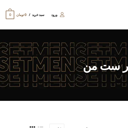
0
ورود
سبد خرید
0 تومان
در ست من