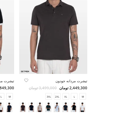
تیشرت مردانه جودون
تیشرت مرد
2,449,300 تومان
3,499,000 تومان
3,849,300 تو
L
M
3XL
2XL
XL
L
M