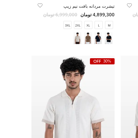
تیشرت مردانه بافت نیم زیپ
4,899,300 تومان
6,999,000 تومان
3XL
2XL
XL
L
M
30%