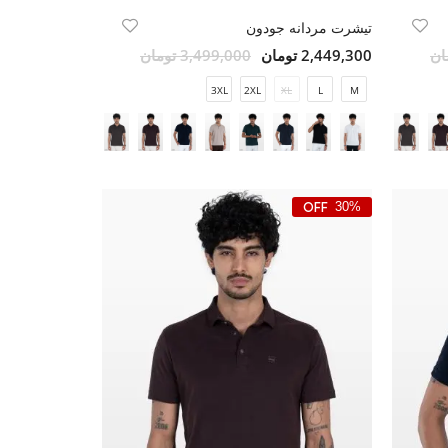
تیشرت مردانه جودون
2,449,300 تومان
3,499,000 تومان
3XL
2XL
XL
L
M
30%