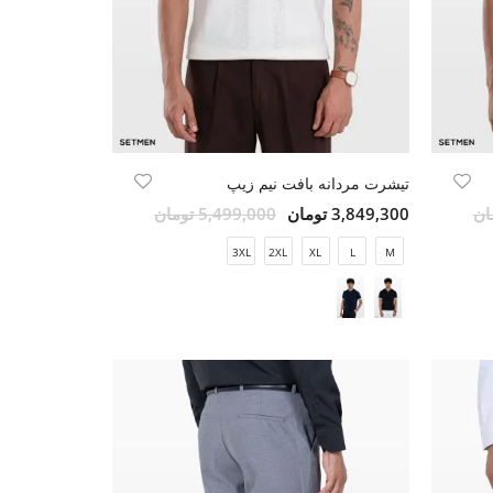
تیشرت مردانه بافت نیم زیپ
3,849,300 تومان
5,499,000 تومان
3XL
2XL
XL
L
M