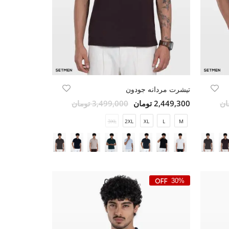
تیشرت مردانه جودون
2,449,300 تومان
3,499,000 تومان
3XL
2XL
XL
L
M
30%