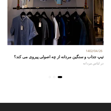
6
1402/04/26
تیپ جذاب و سنگین مردانه از چه اصولی پیروی می کند؟
تی
در
لباس مردانه
در