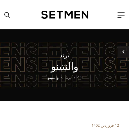
برند
والنتینو
برند
والنتینو
12 فروردین 1402