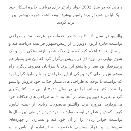
زمانی که در سال 2002 جولیا رابرتز برای دریافت جایزه اسکار خود
یک لباس شب از برند وانتینو پوشیده بود، باعث شهرت بیشتر این
برند گردید
والنتینو در سال ۲۰۰۶ به خاطر خدمات در عرضه مد و طراحی
توانست جایزه لژیون دونور را از رئیس‌جمهور فرانسه دریافت کند و
در سال ۲۰۰۷ اعلام کرد که سال دیگه قصر بازنشستگی دارد و یک
شوی نهایی در موزه ای در پاریس برگزار کرد که این شو بسیار هم
پرطرفدار بود‌ بعد از والنتینو این برند با طراحان معروف دیگری راه
موفقیتش را طی کرد و یکی از این طراحان به نام ماریا گرازیا بود
که توانست با توجه به طراحی های بسیار جذاب خود فروش والنتینو
را به حداکثر برساند، اما وی در سال ۲۰۱۶ از این برند کناره‌گیری
کرد و به برند دیور پیوست. در آنجا به ادامه طراحی های خلاقانه خود
می‌پردازد. امروزه برند والنتینو محصولات زیادی از جمله لباس،
کیف، کفش و عطر در لیست تولیدات خود دارد و در طی این سال ها
توانست جوایز زیادی را از آن خود کند و بسیاری از چهره‌های
سرشناس و افراد سیاسی علاقه‌مند به استفاده از لباس ها و