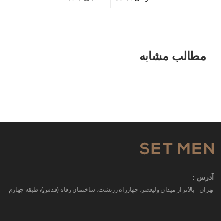
مطالب مشابه
آدرس :
تهران - بالاتر از میدان ولیعصر، چهارراه زرتشت، ساختمان رفاه (قدس)، طبقه چهارم