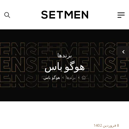
برندها
هوگو باس
برندها
هوگو باس
8 فروردین 1402