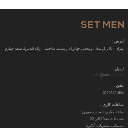
آدرس :
تهران - بالاتر از میدان ولیعصر، چهارراه زرتشت، ساختمان رفاه (قدس)، طبقه چهارم
ایمیل :
info@setmen.com
تلفن :
02128421694
ساعات کاری :
ساعات کاری شعب (حضوری):
شنبه تا جمعه 10 الی 22
پشتیبانی مشتریان (آنلاین):