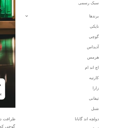
سبک رسمی
برندها
نایکی
گوچی
آدیداس
هرمس
اچ اند ام
کارتیه
زارا
تیفانی
شنل
ظرافت در
دولچه اند گابانا
گوچی که ف