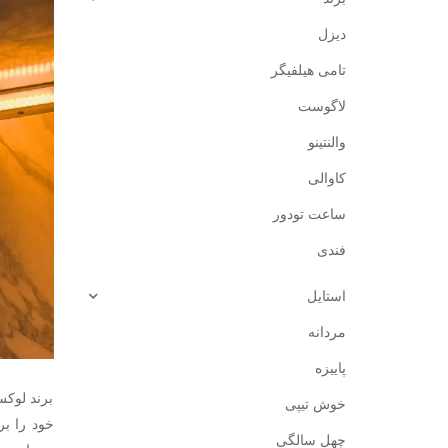
دیزل
تامی هیلفیگر
لاگوست
والنتینو
کاوالی
ساعت تودور
فندی
استایل
مردانه
پاییزه
برند لوکس
خوش تیپی
چهل سالگی