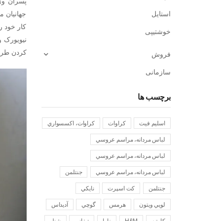
پسران وی 
جهانیان م
استایل
کار خود ر
خوشتیپی
نیویورک و
کردن طرح 
فروش
سازمانی
برچسب ها
اسليم فيت
کراوات
کراوات، اکسسواري
لباس مردانه، مراسم عروسي
لباس مردانه، مراسم عروسي
لباس مردانه، مراسم عروسي
جنتلمن
جنتلمن
کت اسپرت
نايکي
لويي ويتون
هرمس
گوچي
آديداس
کارتيه
H&M
زارا
تيفاني
شنل