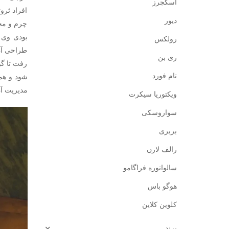
اسکچرز
افراد ثرو
دیور
چرم و محص
بودی وی 
رولکس
طراحی آن 
ری بن
رفت تا گو
شود و همی
تام فورد
مدیریت آن
ویکتوریا سیکرت
سواروسکی
بربری
رالف لارن
سالواتوره فراگامو
هوگو باس
کلوین کلاین
برند