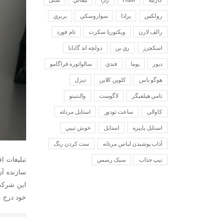
رولکس
پرادا
سواروسکي
بربري
رالف لارن
ويکتوريا سکرت
تام فورد
اسکچرز
ري بن
دولچه اند گابانا
ديور
پوما
فندي
سالواتوره فراگامو
هوگو باس
کلوين کلاين
ديزل
تامي هيلفيگر
لاگوست
والنتينو
کاوالي
ساعت تودور
استايل مردانه
استايل پاييزه
استايل
خوش تيپي
آداب پوشيدن لباس مردانه
ست کردن رنگ
تبلیغات 
تيپ جذاب
سبک رسمي
خود درج 