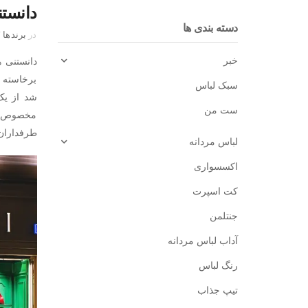
دانست
دسته بندی ها
در
برندها
/
دانستنی 
خبر
برخاسته ا
سبک لباس
ست من
مخصوص به
طرفداران 
لباس مردانه
اکسسواری
کت اسپرت
جنتلمن
آداب لباس مردانه
رنگ لباس
تیپ جذاب