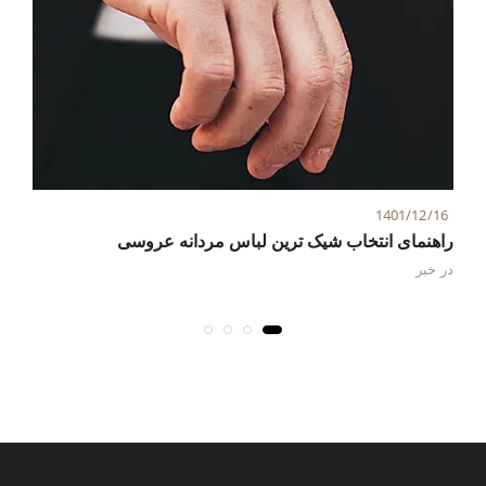
6
1401/12/16
راهنمای انتخاب شیک ترین لباس مردانه عروسی
نک
در
خبر
در