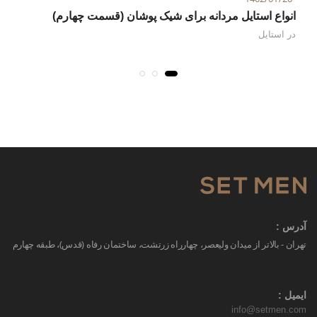
انواع استایل مردانه برای شیک پوشان (قسمت چهارم)
ان
در
استایل
در
آدرس :
تهران - بالاتر از میدان ولیعصر، چهارراه زرتشت، ساختمان رفاه (قدس)، طبقه چهارم
ایمیل :
info@setmen.com