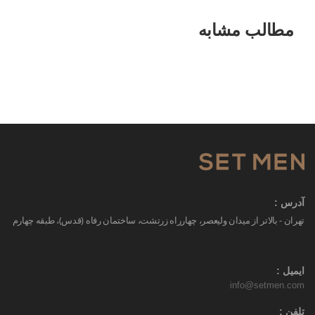
مطالب مشابه
آدرس :
تهران - بالاتر از میدان ولیعصر، چهارراه زرتشت، ساختمان رفاه (قدس)، طبقه چهارم
ایمیل :
info@setmen.com
تلفن :