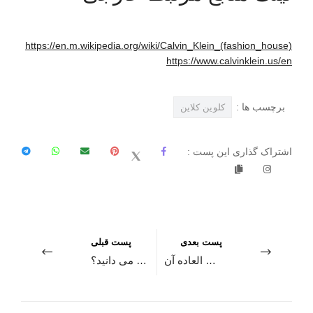
https://en.m.wikipedia.org/wiki/Calvin_Klein_(fashion_house)
https://www.calvinklein.us/en
برچسب ها :
کلوين کلاين
اشتراک گذاری این پست :
پست بعدی
پست قبلی
برند دیزل و محصولات خارق العاده آن!
از برند هوگو باس چه می دانید؟