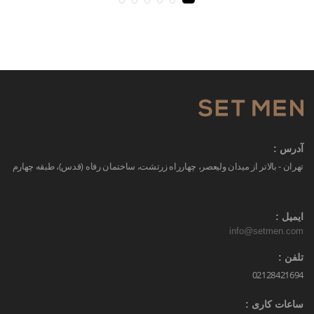
آدرس :
تهران - بالاتر از میدان ولیعصر، چهارراه زرتشت، ساختمان رفاه (قدس)، طبقه چهارم
ایمیل :
info@setmen.com
تلفن :
02128421694
ساعات کاری :