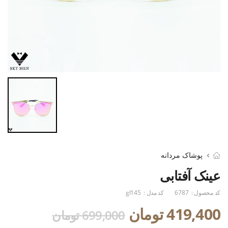
پوشاک مردانه
عینک آفتابی
کد محصول :
6787
کد مدل :
gl145
419,400 تومان
699,000 تومان