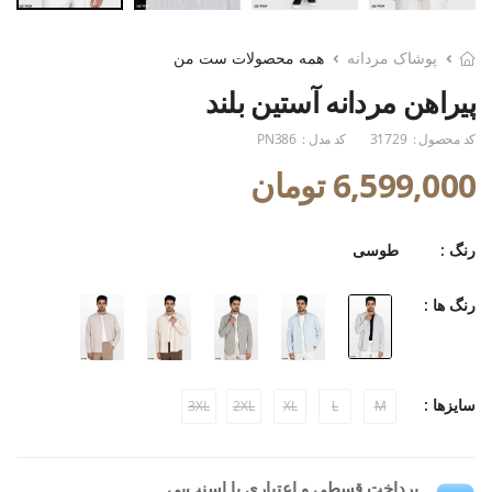
پوشاک مردانه
همه محصولات ست من
پیراهن مردانه آستین بلند
کد محصول :
31729
کد مدل :
PN386
6,599,000 تومان
رنگ :
طوسی
رنگ ها :
سایزها :
3XL
2XL
XL
L
M
پرداخت قسطی و اعتباری با اسنپ‌پی