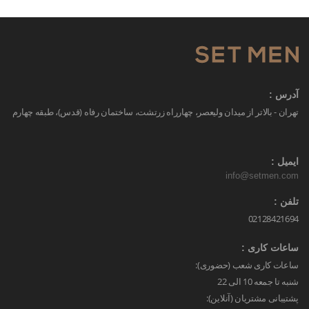
آدرس :
تهران - بالاتر از میدان ولیعصر، چهارراه زرتشت، ساختمان رفاه (قدس)، طبقه چهارم
ایمیل :
info@setmen.com
تلفن :
02128421694
ساعات کاری :
ساعات کاری شعب (حضوری):
شنبه تا جمعه 10 الی 22
پشتیبانی مشتریان (آنلاین):