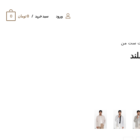
0
ورود
سبد خرید
0 تومان
ت ست من
لند