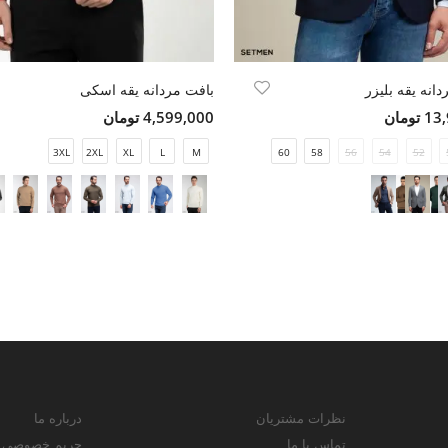
انه یقه بلیزر
بافت مردانه یقه اسکی
ومان
4,599,000 تومان
3XL
2XL
XL
L
M
60
58
56
54
52
نظرات مشتریان
درباره ما
تماس با ما
حریم خصوصی