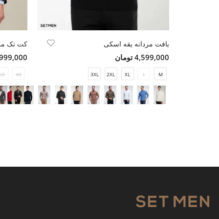
بافت مردانه یقه اسکی
کت تک مرد
4,599,000 تومان
13,999,000 ت
50
48
3XL
2XL
XL
L
M