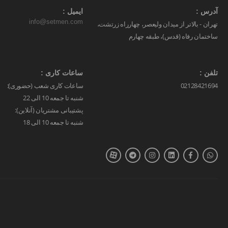
آدرس :
ایمیل :
info@setmen.com
تهران - بالاتر از میدان ولیعصر، چهارراه زرتشت،
ساختمان رفاه (قدس)، طبقه چهارم
تلفن :
ساعات کاری :
02128421694
ساعات کاری شعب (حضوری):
شنبه تا جمعه 10 الی 22
پشتیبانی مشتریان (آنلاین):
شنبه تا جمعه 10 الی 18