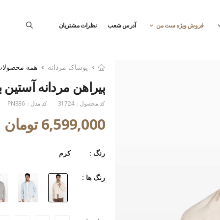
فروش ویژه ست من
آدرس شعب
نظرات مشتریان
پوشاک مردانه
همه محصولا
پیراهن مردانه آستین ب
کد محصول :
31724
کد مدل :
PN386
6,599,000 تومان
رنگ :
کرم
رنگ ها :