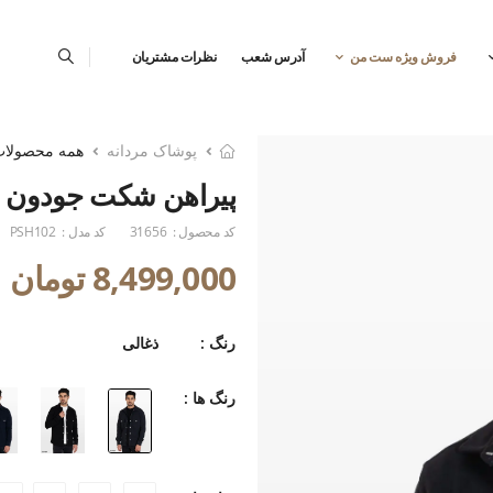
فروش ویژه ست من
آدرس شعب
نظرات مشتریان
پوشاک مردانه
همه محصولا
پیراهن شکت جودون
کد محصول :
31656
کد مدل :
PSH102
8,499,000 تومان
رنگ :
ذغالی
رنگ ها :