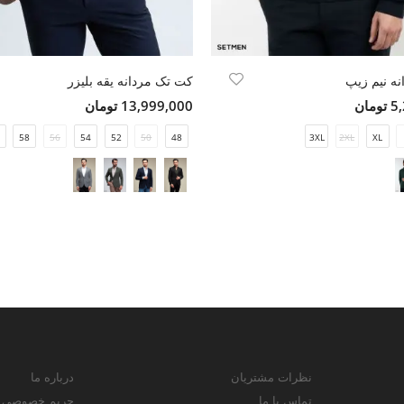
نه نیم زیپ
کت تک مردانه یقه بلیزر
مان
13,999,000 تومان
58
56
54
52
50
48
3XL
2XL
XL
نظرات مشتریان
درباره ما
تماس با ما
حریم خصوصی