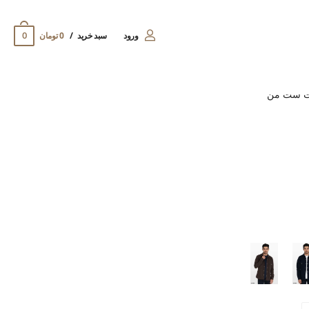
0
ورود
سبد خرید
0 تومان
ت ست من