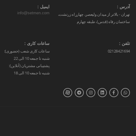
آدرس :
ایمیل :
info@setmen.com
تهران - بالاتر از میدان ولیعصر، چهارراه زرتشت،
ساختمان رفاه (قدس)، طبقه چهارم
تلفن :
ساعات کاری :
02128421694
ساعات کاری شعب (حضوری):
شنبه تا جمعه 10 الی 22
پشتیبانی مشتریان (آنلاین):
شنبه تا جمعه 10 الی 18