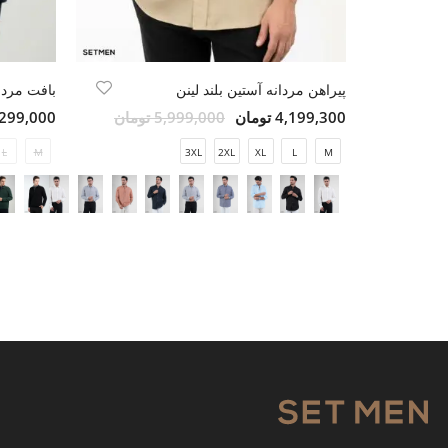
پیراهن مردانه آستین بلند لینن
بافت مردا
4,199,300 تومان
5,999,000 تومان
5,299,000 تو
L
M
3XL
2XL
XL
L
M