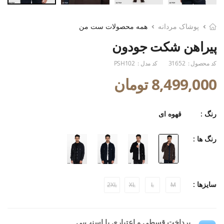
پوشاک مردانه
همه محصولات ست من
پیراهن شکت جودون
کد محصول :
31652
کد مدل :
PSH102
8,499,000 تومان
رنگ :
قهوه ای
رنگ ها :
سایزها :
2XL
XL
L
M
پرداخت قسطی و اعتباری با اسنپ‌پی