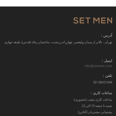
آدرس :
تهران - بالاتر از میدان ولیعصر، چهارراه زرتشت، ساختمان رفاه (قدس)، طبقه چهارم
ایمیل :
info@setmen.com
تلفن :
02128421694
ساعات کاری :
ساعات کاری شعب (حضوری):
شنبه تا جمعه 10 الی 22
پشتیبانی مشتریان (آنلاین):