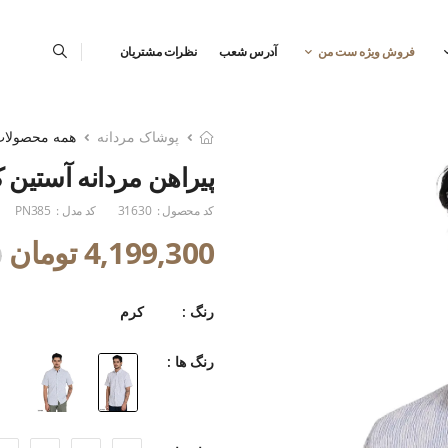
فروش ویژه ست من
آدرس شعب
نظرات مشتریان
پوشاک مردانه
همه محصولا
پیراهن مردانه آستین ک
کد محصول :
31630
کد مدل :
PN385
4,199,300 تومان
0
رنگ :
کرم
رنگ ها :