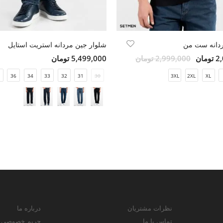
دانه ست من
شلوار جین مردانه استریت استایل
مان
2,999,000 تومان
5,499,000 تومان
36
34
33
32
31
30
3XL
2XL
XL
نظرات مشتریان
درباره ما
تماس با ما
حریم خصوصی