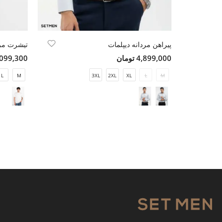
پیراهن مردانه دیپلمات
تیشرت مر
4,899,000 تومان
2,099,300 تو
L
M
3XL
2XL
XL
L
M