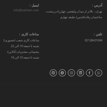
آدرس :
ایمیل :
info@setmen.com
تهران - بالاتر از میدان ولیعصر، چهارراه زرتشت،
ساختمان رفاه (قدس)، طبقه چهارم
تلفن :
ساعات کاری :
02128421694
ساعات کاری شعب (حضوری):
شنبه تا جمعه 10 الی 22
پشتیبانی مشتریان (آنلاین):
شنبه تا جمعه 10 الی 18