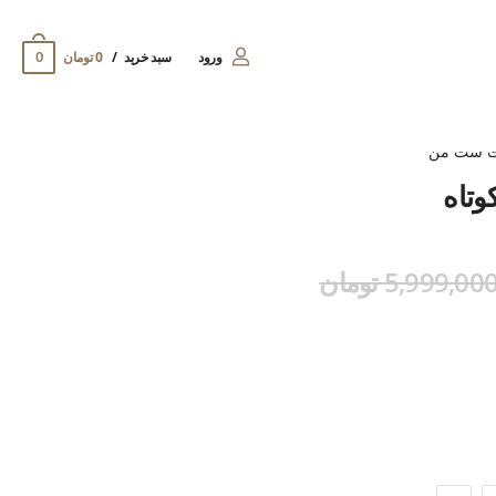
0
ورود
سبد خرید
0 تومان
ت ست من
وتاه
5,999,00 تومان