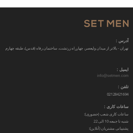
آدرس :
تهران - بالاتر از میدان ولیعصر، چهارراه زرتشت، ساختمان رفاه (قدس)، طبقه چهارم
ایمیل :
info@setmen.com
تلفن :
02128421694
ساعات کاری :
ساعات کاری شعب (حضوری):
شنبه تا جمعه 10 الی 22
پشتیبانی مشتریان (آنلاین):