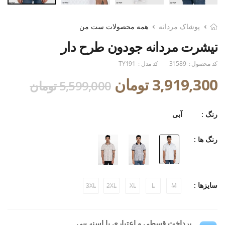
پوشاک مردانه
همه محصولات ست من
تیشرت مردانه جودون طرح دار
کد محصول :
31589
کد مدل :
TY191
3,919,300 تومان
5,599,000 تومان
رنگ :
آبی
رنگ ها :
سایزها :
3XL
2XL
XL
L
M
پرداخت قسطی و اعتباری با اسنپ‌پی