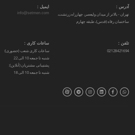
آدرس :
ایمیل :
info@setmen.com
تهران - بالاتر از میدان ولیعصر، چهارراه زرتشت،
ساختمان رفاه (قدس)، طبقه چهارم
تلفن :
ساعات کاری :
02128421694
ساعات کاری شعب (حضوری):
شنبه تا جمعه 10 الی 22
پشتیبانی مشتریان (آنلاین):
شنبه تا جمعه 10 الی 18