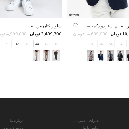
کت تک مردانه نیم آستر دو دکمه یقه ایتالیایی
شلوار کتان مردانه
ومان
14,699,000 تومان
3,499,300 تومان
4,999,000 تومان
50
48
46
44
42
40
58
56
54
52
نظرات مشتریان
درباره ما
تماس با ما
حریم خصوصی