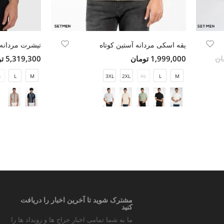
یقه اسکی مردانه آستین کوتاه
تیشرت مردانه 
1,999,000 تومان
5,319,300 تومان
L
L
M
3XL
2XL
XL
L
M
مشترک شوید تا آخرین اخبار را دریافت
کنید
ما به شما تمامی اخبار حراج ها و رویداد ها را