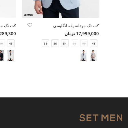
کت تک مردانه یقه انگلیسی
17,999,000 تومان
10,289,300 ت
50
48
58
56
54
52
50
48