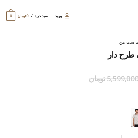
0
ورود
سبد خرید
0 تومان
ت ست من
 طرح دار
5,599,00 تومان