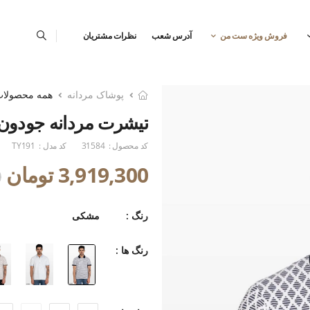
فروش ویژه ست من
آدرس شعب
نظرات مشتریان
پوشاک مردانه
همه محصولا
تیشرت مردانه جودون
کد محصول :
31584
کد مدل :
TY191
3,919,300 تومان
0
رنگ :
مشکی
رنگ ها :