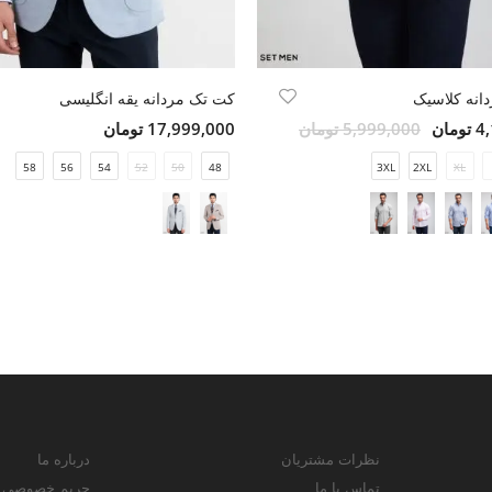
دانه کلاسیک
کت تک مردانه یقه انگلیسی
مان
5,999,000 تومان
17,999,000 تومان
58
56
54
52
50
48
3XL
2XL
XL
نظرات مشتریان
درباره ما
تماس با ما
حریم خصوصی