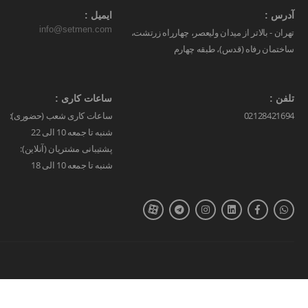
آدرس :
ایمیل :
info@setmen.com
تهران - بالاتر از میدان ولیعصر، چهارراه زرتشت،
ساختمان رفاه (قدس)، طبقه چهارم
تلفن :
ساعات کاری :
02128421694
ساعات کاری شعب (حضوری):
شنبه تا جمعه 10 الی 22
پشتیبانی مشتریان (آنلاین):
شنبه تا جمعه 10 الی 18