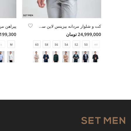
کت و شلوار مردانه بیزینس لاین ست من
پیراهن مر
24,999,000 تومان
4,199,300 تو
L
M
60
58
56
54
52
50
48