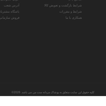
شرایط بازگشت و تعویض کالا
آدرس شعب
شرایط و مقررات
باشگاه مشتریا
همکاری با ما
فروش سازمانی
کلیه حقوق این سایت متعلق به پوشاک مردانه ست من می باشد. 2026©
طراحی و اجرا توسط
تیام