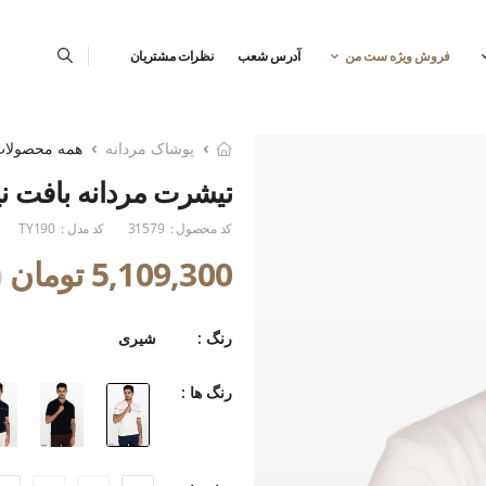
فروش ویژه ست من
آدرس شعب
نظرات مشتریان
پوشاک مردانه
همه محصولا
تیشرت مردانه بافت ن
کد محصول :
31579
کد مدل :
TY190
5,109,300 تومان
0
رنگ :
شیری
رنگ ها :