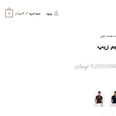
0
ورود
سبد خرید
0 تومان
ت ست من
یم زیپ
7,299,00 تومان