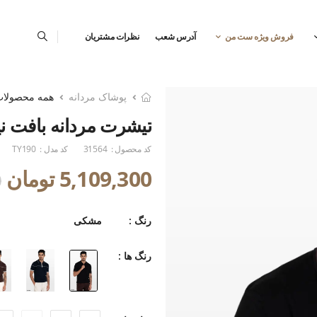
فروش ویژه ست من
آدرس شعب
نظرات مشتریان
پوشاک مردانه
همه محصولا
تیشرت مردانه بافت ن
کد محصول :
31564
کد مدل :
TY190
5,109,300 تومان
0
رنگ :
مشکی
رنگ ها :