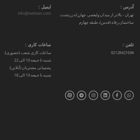
آدرس :
ایمیل :
info@setmen.com
تهران - بالاتر از میدان ولیعصر، چهارراه زرتشت،
ساختمان رفاه (قدس)، طبقه چهارم
تلفن :
ساعات کاری :
02128421694
ساعات کاری شعب (حضوری):
شنبه تا جمعه 10 الی 22
پشتیبانی مشتریان (آنلاین):
شنبه تا جمعه 10 الی 18