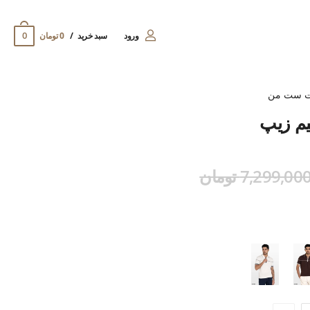
0
ورود
سبد خرید
0 تومان
ت ست من
یم زیپ
7,299,00 تومان