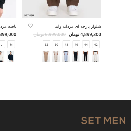
شلوار پارچه ای مردانه واید
بافت مردا
4,899,300 تومان
6,999,000 تومان
5,899,000 تو
L
M
52
50
48
46
44
42