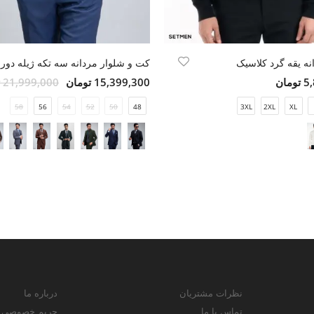
نه یقه گرد کلاسیک
کت و شلوار مردانه سه تکه ژیله دورو
مان
15,399,300 تومان
21,999,000 تومان
58
56
54
52
50
48
3XL
2XL
XL
نظرات مشتریان
درباره ما
تماس با ما
حریم خصوصی