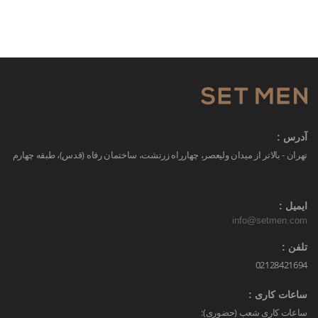
آدرس :
تهران - بالاتر از میدان ولیعصر، چهارراه زرتشت، ساختمان رفاه (قدس)، طبقه چهارم
ایمیل :
info@setmen.com
تلفن :
02128421694
ساعات کاری :
ساعات کاری شعب (حضوری):