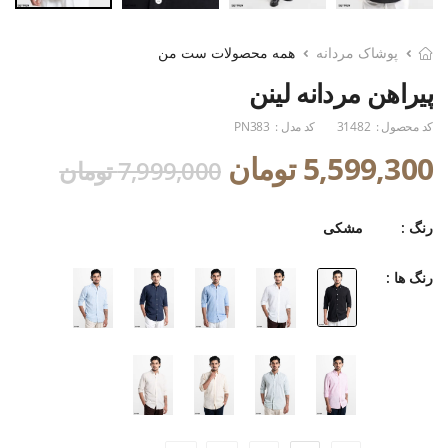
پوشاک مردانه
همه محصولات ست من
پیراهن مردانه لینن
کد محصول :
31482
کد مدل :
PN383
5,599,300 تومان
7,999,000 تومان
رنگ :
مشکی
رنگ ها :