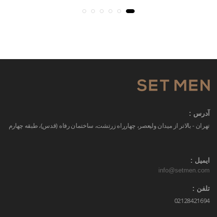
آدرس :
تهران - بالاتر از میدان ولیعصر، چهارراه زرتشت، ساختمان رفاه (قدس)، طبقه چهارم
ایمیل :
info@setmen.com
تلفن :
02128421694