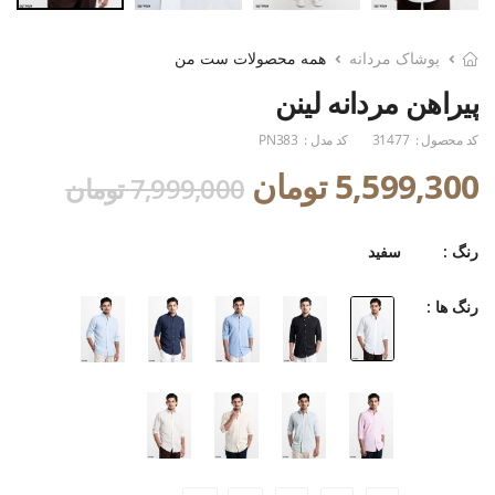
پوشاک مردانه
همه محصولات ست من
پیراهن مردانه لینن
کد محصول :
31477
کد مدل :
PN383
5,599,300 تومان
7,999,000 تومان
رنگ :
سفید
رنگ ها :