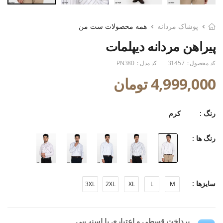
پوشاک مردانه
همه محصولات ست من
پیراهن مردانه دیپلمات
کد محصول :
31457
کد مدل :
PN380
4,999,000 تومان
رنگ :
کرم
رنگ ها :
سایزها :
3XL
2XL
XL
L
M
پرداخت قسطی و اعتباری با اسنپ‌پی