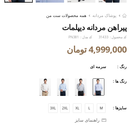
پوشاک مردانه
همه محصولات ست من
پیراهن مردانه دیپلمات
کد محصول :
31433
کد مدل :
PN381
4,999,000 تومان
رنگ :
سرمه ای
رنگ ها :
سایزها :
3XL
2XL
XL
L
M
راهنمای سایز