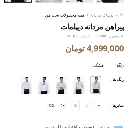
پوشاک مردانه
همه محصولات ست من
پیراهن مردانه دیپلمات
کد محصول :
31409
کد مدل :
PN382
4,999,000 تومان
رنگ :
مشکی
رنگ ها :
سایزها :
3XL
2XL
XL
L
M
پرداخت قسطی و اعتباری با اسنپ‌پی