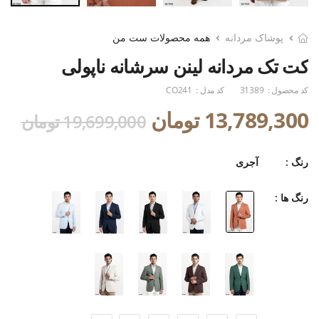
پوشاک مردانه
همه محصولات ست من
کت تک مردانه لینن سرشانه ناپولی
کد محصول :
31389
کد مدل :
CO241
13,789,300 تومان
19,699,000 تومان
رنگ :
آجری
رنگ ها :