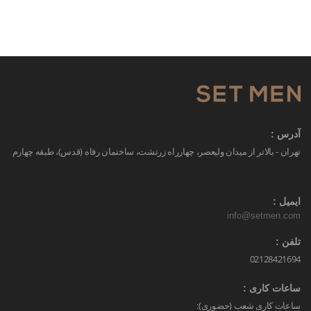
آدرس :
تهران - بالاتر از میدان ولیعصر، چهارراه زرتشت، ساختمان رفاه (قدس)، طبقه چهارم
ایمیل :
info@setmen.com
تلفن :
02128421694
ساعات کاری :
ساعات کاری شعب (حضوری):