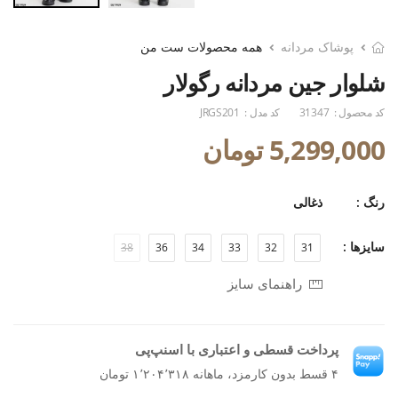
پوشاک مردانه
همه محصولات ست من
شلوار جین مردانه رگولار
کد محصول :
31347
کد مدل :
JRGS201
5,299,000 تومان
رنگ :
ذغالی
سایزها :
38
36
34
33
32
31
راهنمای سایز
پرداخت قسطی و اعتباری با اسنپ‌پی
۴ قسط بدون کارمزد، ماهانه ۱٬۲۰۴٬۳۱۸ تومان