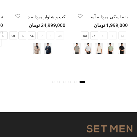
یقه اسکی مردانه آستین کوتاه
کت و شلوار مردانه دو تکه یقه انگلیسی
1,999,000 تومان
24,999,000 تومان
300
000
60
58
56
54
52
50
48
3XL
2XL
XL
L
M