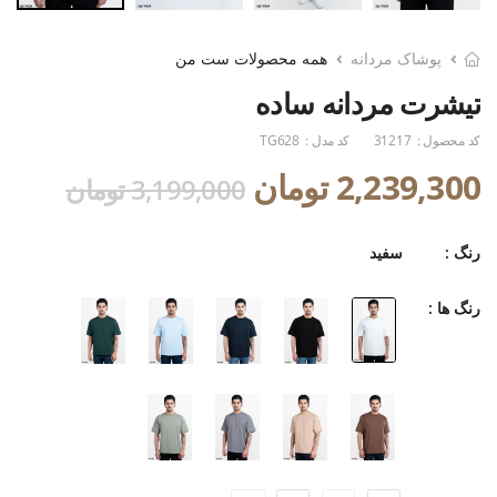
پوشاک مردانه
همه محصولات ست من
تیشرت مردانه ساده
کد محصول :
31217
کد مدل :
TG628
2,239,300 تومان
3,199,000 تومان
رنگ :
سفید
رنگ ها :