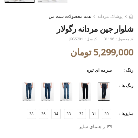
پوشاک مردانه
همه محصولات ست من
شلوار جین مردانه رگولار
کد محصول :
31196
کد مدل :
JRGS201
5,299,000 تومان
رنگ :
سرمه ای تیره
رنگ ها :
سایزها :
38
36
34
33
32
31
30
راهنمای سایز