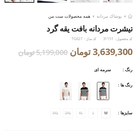
پوشاک مردانه
همه محصولات ست من
تیشرت مردانه بافت یقه گرد
کد محصول :
31151
کد مدل :
TG627
3,639,300 تومان
5,199,000 تومان
رنگ :
سرمه ای
رنگ ها :
سایزها :
3XL
2XL
XL
L
M