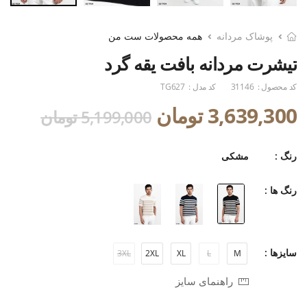
پوشاک مردانه
همه محصولات ست من
تیشرت مردانه بافت یقه گرد
کد محصول :
31146
کد مدل :
TG627
3,639,300 تومان
5,199,000 تومان
رنگ :
مشکی
رنگ ها :
سایزها :
3XL
2XL
XL
L
M
راهنمای سایز