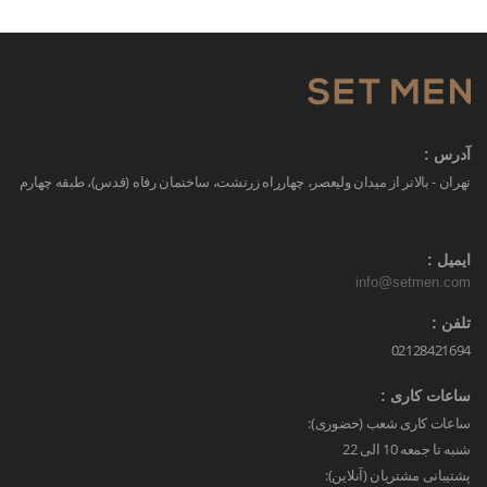
آدرس :
تهران - بالاتر از میدان ولیعصر، چهارراه زرتشت، ساختمان رفاه (قدس)، طبقه چهارم
ایمیل :
info@setmen.com
تلفن :
02128421694
ساعات کاری :
ساعات کاری شعب (حضوری):
شنبه تا جمعه 10 الی 22
پشتیبانی مشتریان (آنلاین):