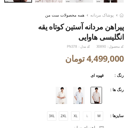
پوشاک مردانه
همه محصولات ست من
پیراهن مردانه آستین کوتاه یقه
انگلیسی هاوایی
کد محصول :
30890
کد مدل :
PN378
4,499,000 تومان
رنگ :
قهوه ای
رنگ ها :
سایزها :
3XL
2XL
XL
L
M
راهنمای سایز