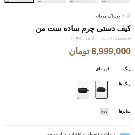
پوشاک مردانه
کیف دستی چرم ساده ست من
کد محصول :
30878
کد مدل :
KIF164
8,999,000 تومان
رنگ :
قهوه ای
رنگ ها :
سایزها :
free
پرداخت قسطی و اعتباری با اسنپ‌پی