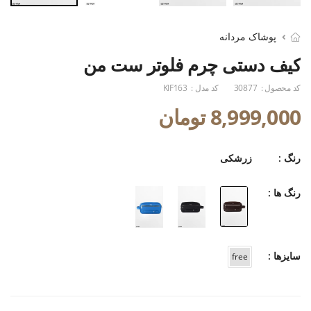
پوشاک مردانه
کیف دستی چرم فلوتر ست من
کد محصول :
30877
کد مدل :
KIF163
8,999,000 تومان
رنگ :
زرشکی
رنگ ها :
سایزها :
free