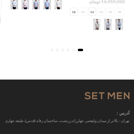
14,959,000 تومان
58
56
54
52
50
48
آدرس :
تهران - بالاتر از میدان ولیعصر، چهارراه زرتشت، ساختمان رفاه (قدس)، طبقه چهارم