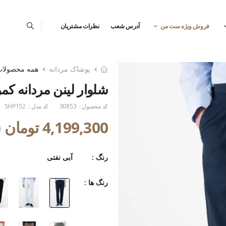
فروش ویژه ست من
آدرس شعب
نظرات مشتریان
پوشاک مردانه
همه محصولا
شلوار لینن مردانه ک
کد محصول :
30853
کد مدل :
SHP152
4,199,300 تومان
0
رنگ :
آبی نفتی
رنگ ها :