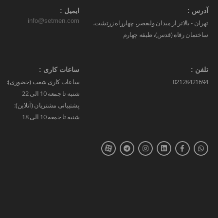
آدرس :
ایمیل :
info@setmen.com
تهران - بالاتر از میدان ولیعصر، چهارراه زرتشت،
ساختمان رفاه (قدس)، طبقه چهارم
تلفن :
ساعات کاری :
02128421694
ساعات کاری شعب (حضوری):
شنبه تا جمعه 10 الی 22
پشتیبانی مشتریان (آنلاین):
شنبه تا جمعه 10 الی 18