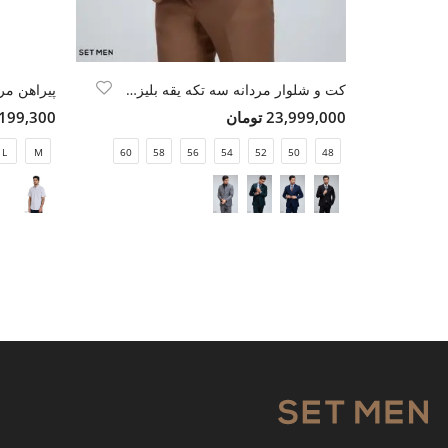
کت و شلوار مردانه سه تکه یقه بلیزر دو دکمه دو چاک
پیراهن مرد
23,999,000 تومان
4,199,300 تو
L
M
60
58
56
54
52
50
48