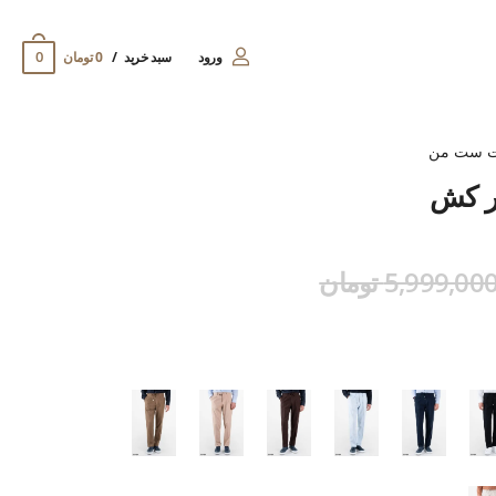
0
ورود
سبد خرید
0 تومان
ت ست من
مر کش
5,999,00 تومان