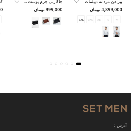
پیراهن مردانه دیپلمات
جاکارتی چرم پوست ماری ست من
4,899,000 تومان
999,000 تومان
00
3XL
2XL
XL
L
M
آدرس :