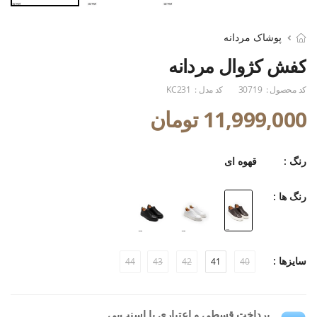
پوشاک مردانه
کفش کژوال مردانه
کد محصول :
30719
کد مدل :
KC231
11,999,000 تومان
رنگ :
قهوه ای
رنگ ها :
سایزها :
44
43
42
41
40
پرداخت قسطی و اعتباری با اسنپ‌پی