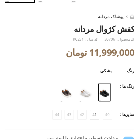
پوشاک مردانه
کفش کژوال مردانه
کد محصول :
30706
کد مدل :
KC231
11,999,000 تومان
رنگ :
مشکی
رنگ ها :
سایزها :
44
43
42
41
40
پرداخت قسطی و اعتباری با اسنپ‌پی