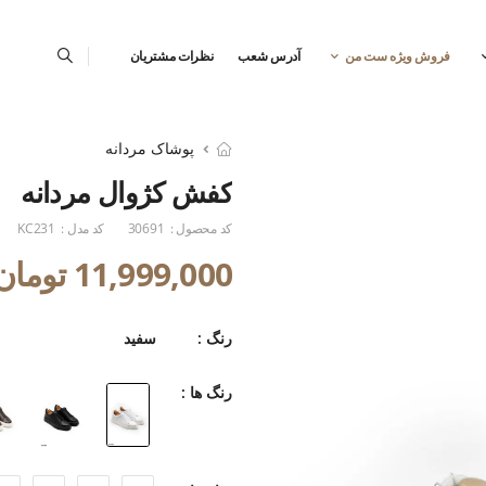
فروش ویژه ست من
آدرس شعب
نظرات مشتریان
پوشاک مردانه
کفش کژوال مردانه
کد محصول :
30691
کد مدل :
KC231
11,999,000 تومان
رنگ :
سفید
رنگ ها :