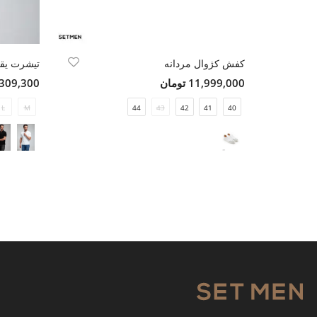
کفش کژوال مردانه
تیشرت یقه
11,999,000 تومان
2,309,300 تو
L
M
44
43
42
41
40