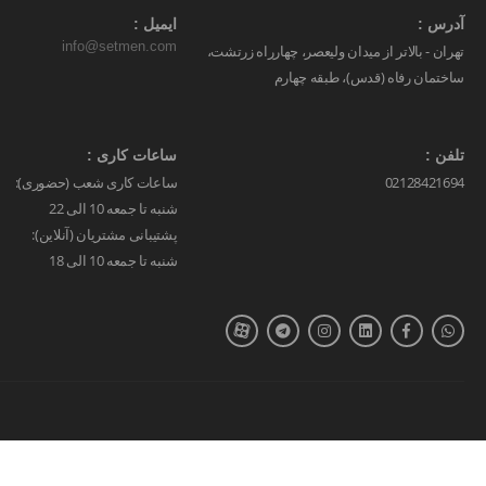
آدرس :
ایمیل :
info@setmen.com
تهران - بالاتر از میدان ولیعصر، چهارراه زرتشت،
ساختمان رفاه (قدس)، طبقه چهارم
تلفن :
ساعات کاری :
02128421694
ساعات کاری شعب (حضوری):
شنبه تا جمعه 10 الی 22
پشتیبانی مشتریان (آنلاین):
شنبه تا جمعه 10 الی 18