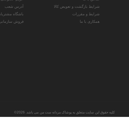
شرایط بازگشت و تعویض کالا
آدرس شعب
شرایط و مقررات
باشگاه مشتریا
همکاری با ما
فروش سازمانی
کلیه حقوق این سایت متعلق به پوشاک مردانه ست من می باشد. 2026©
طراحی و اجرا توسط
تیام