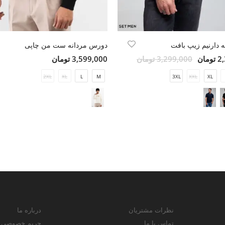
 دارنیم زیپ بافت
دورس مردانه ست من چاپی
مان
3,299,000 تومان
3,599,000 تومان
2XL
XL
L
M
3XL
XXL
XL
نظرات مشتریان
درباره ما
تماس با ما
حریم خصوصی