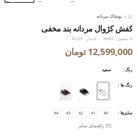
پوشاک مردانه
کفش کژوال مردانه بند مخفی
کد محصول :
30689
کد مدل :
KC229
12,599,000 تومان
رنگ :
سفید
رنگ ها :
سایزها :
44
43
42
41
40
راهنمای سایز