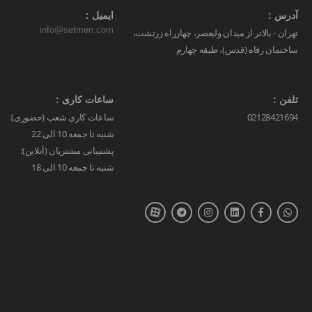
آدرس :
ایمیل :
info@setmen.com
تهران - بالاتر از میدان ولیعصر، چهارراه زرتشت،
ساختمان رفاه (قدس)، طبقه چهارم
تلفن :
ساعات کاری :
02128421694
ساعات کاری شعب (حضوری):
شنبه تا جمعه 10 الی 22
پشتیبانی مشتریان (آنلاین):
شنبه تا جمعه 10 الی 18