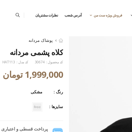
فروش ویژه ست من
آدرس شعب
نظرات مشتریان
پوشاک مردانه
کلاه پشمی مردانه
کد محصول :
30674
کد مدل :
HAT113
1,999,000 تومان
رنگ :
مشکی
سایزها :
free
پرداخت قسطی و اعتباری ب