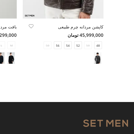
کاپشن مردانه چرم طبیعی
بافت مردا
45,999,000 تومان
5,299,000 تو
L
M
58
56
54
52
50
48