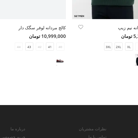
نه نیم زیپ
کالج مردانه لوفر سگک دار
مان
10,999,000 تومان
44
43
42
41
40
3XL
2XL
XL
نظرات مشتریان
درباره ما
تماس با ما
حریم خصوصی