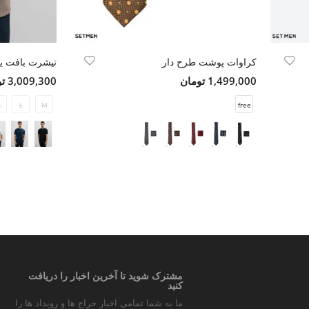
کراوات پوشت طرح دار
تیشرت بافت یق
1,499,000 تومان
3,009,300 تومان
L
L
M
free
مشترک شوید تا آخرین اخبار را دریافت
کنید
ما به شما تمامی اخبار حراج ها و رویداد ها را