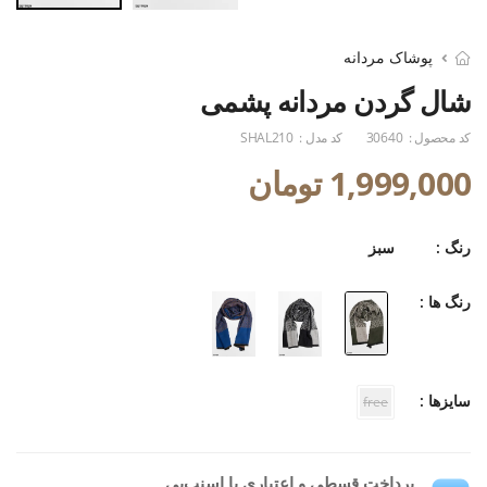
پوشاک مردانه
شال گردن مردانه پشمی
کد محصول :
30640
کد مدل :
SHAL210
1,999,000 تومان
رنگ :
سبز
رنگ ها :
سایزها :
free
پرداخت قسطی و اعتباری با اسنپ‌پی