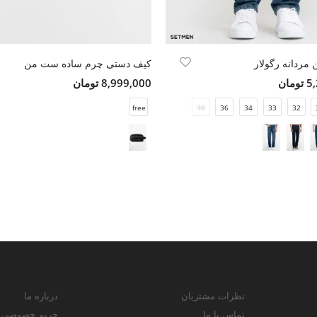
 مردانه رگولار
کیف دستی چرم ساده ست من
مان
8,999,000 تومان
free
38
36
34
33
32
نظرات مشتریان
درباره ما
تماس با ما
حریم خصوصی