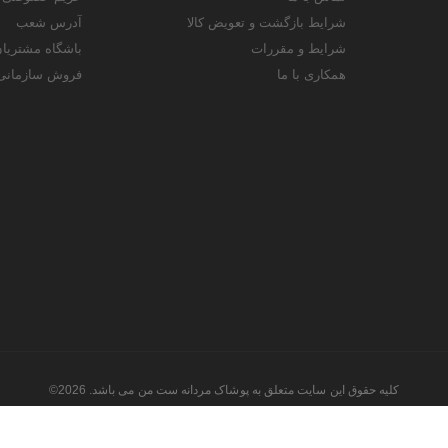
شرایط بازگشت و تعویض کالا
آدرس شعب
شرایط و مقررات
باشگاه مشتریا
همکاری با ما
فروش سازمانی
کلیه حقوق این سایت متعلق به پوشاک مردانه ست من می باشد. 2026©
طراحی و اجرا توسط
تیام