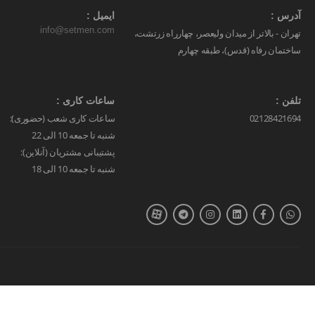
آدرس :
ایمیل :
info@setmen.com
تهران - بالاتر از میدان ولیعصر، چهارراه زرتشت،
ساختمان رفاه (قدس)، طبقه چهارم
تلفن :
ساعات کاری :
02128421694
ساعات کاری شعب (حضوری):
شنبه تا جمعه 10 الی 22
پشتیبانی مشتریان (آنلاین):
شنبه تا جمعه 10 الی 18