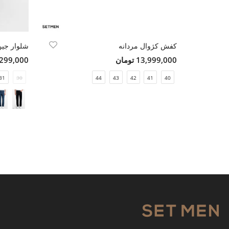
کفش کژوال مردانه
شلوار جین
13,999,000 تومان
5,299,000 تو
31
30
44
43
42
41
40