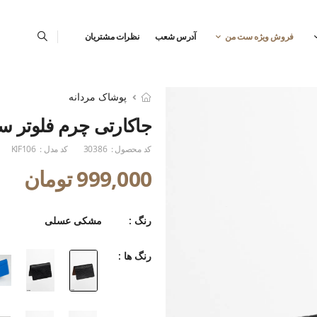
فروش ویژه ست من
آدرس شعب
نظرات مشتریان
پوشاک مردانه
جاکارتی چرم فلوتر 
کد محصول :
30386
کد مدل :
KIF106
999,000 تومان
رنگ :
مشکی عسلی
رنگ ها :