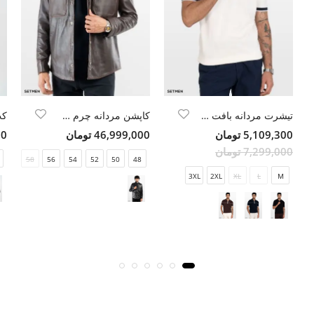
تیشرت مردانه بافت نیم زیپ
کاپشن مردانه چرم طبیعی
5,109,300 تومان
46,999,000 تومان
00
7,299,000 تومان
58
56
54
52
50
48
3XL
2XL
XL
L
M