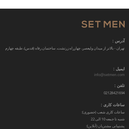
آدرس :
تهران - بالاتر از میدان ولیعصر، چهارراه زرتشت، ساختمان رفاه (قدس)، طبقه چهارم
ایمیل :
info@setmen.com
تلفن :
02128421694
ساعات کاری :
ساعات کاری شعب (حضوری):
شنبه تا جمعه 10 الی 22
پشتیبانی مشتریان (آنلاین):