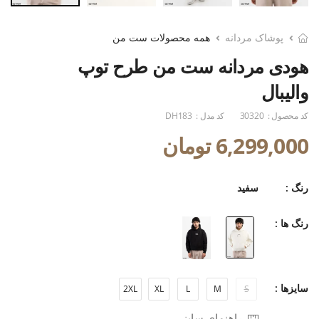
پوشاک مردانه
همه محصولات ست من
هودی مردانه ست من طرح توپ
والیبال
کد محصول :
30320
کد مدل :
DH183
6,299,000 تومان
رنگ :
سفید
رنگ ها :
سایزها :
2XL
XL
L
M
S
راهنمای سایز