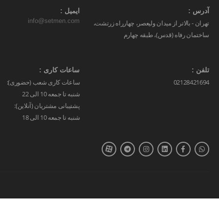
آدرس :
ایمیل :
info@setmen.com
تهران - بالاتر از میدان ولیعصر، چهارراه زرتشت،
ساختمان رفاه (قدس)، طبقه چهارم
تلفن :
ساعات کاری :
02128421694
ساعات کاری شعب (حضوری):
شنبه تا جمعه 10 الی 22
پشتیبانی مشتریان (آنلاین):
شنبه تا جمعه 10 الی 18