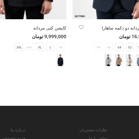
انه دو دکمه ساهارا
کاپشن کتی مردانه
ومان
9,999,000 تومان
3XL
2XL
XL
L
M
58
56
54
52
نظرات مشتریان
درباره ما
تماس با ما
حریم خصوصی