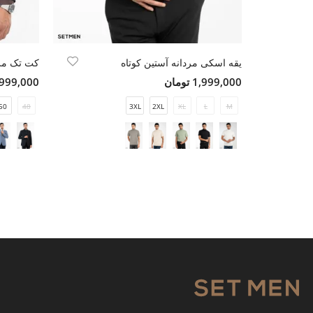
یقه اسکی مردانه آستین کوتاه
کت تک مرد
1,999,000 تومان
16,999,000 ت
50
48
3XL
2XL
XL
L
M