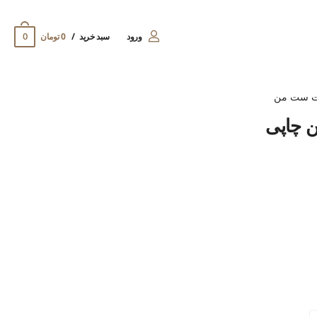
0
ورود
سبد خرید
0 تومان
ت ست من
 چاپی