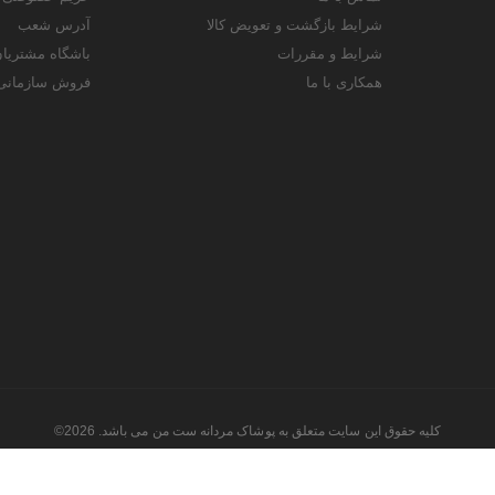
شرایط بازگشت و تعویض کالا
آدرس شعب
شرایط و مقررات
باشگاه مشتریا
همکاری با ما
فروش سازمانی
کلیه حقوق این سایت متعلق به پوشاک مردانه ست من می باشد. 2026©
طراحی و اجرا توسط
تیام