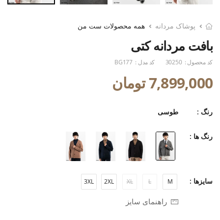
پوشاک مردانه
همه محصولات ست من
بافت مردانه کتی
کد محصول :
30250
کد مدل :
BG177
7,899,000 تومان
رنگ :
طوسی
رنگ ها :
سایزها :
3XL
2XL
XL
L
M
راهنمای سایز